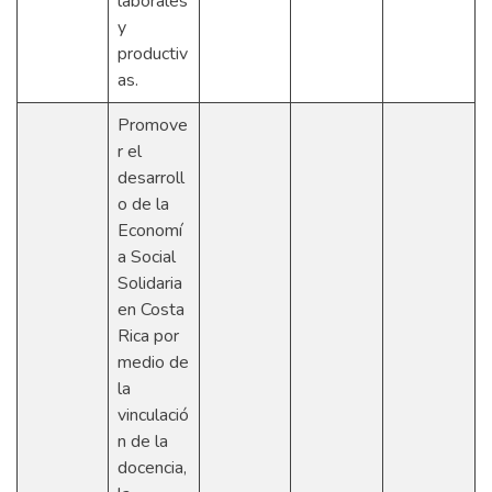
laborales
y
productiv
as.
Promove
r el
desarroll
o de la
Economí
a Social
Solidaria
en Costa
Rica por
medio de
la
vinculació
n de la
docencia,