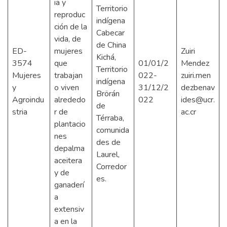
ia y
Territorio
reproduc
indígena
ción de la
Cabecar
vida, de
de China
ED-
mujeres
Zuiri
Kichá,
3574
que
01/01/2
Mendez
Territorio
Mujeres
trabajan
022-
zuiri.men
indígena
y
o viven
31/12/2
dezbenav
Brörán
Agroindu
alrededo
022
ides@ucr.
de
stria
r de
ac.cr
Térraba,
plantacio
comunida
nes
des de
depalma
Laurel,
aceitera
Corredor
y de
es.
ganaderí
a
extensiv
a en la