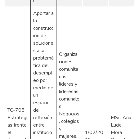
l.
Aportar a
la
construcc
ión de
solucione
s a la
Organiza
problemá
ciones
tica del
comunita
desempl
rias,
eo por
lideres y
medio de
lideresas
un
comunale
espacio
s.
TC-705
de
Negocios
Estrategi
reflexión
MSc. Ana
, colegios
as frente
entre
Lucia
y
el
institucio
1/02/20
Mora
mujeres.