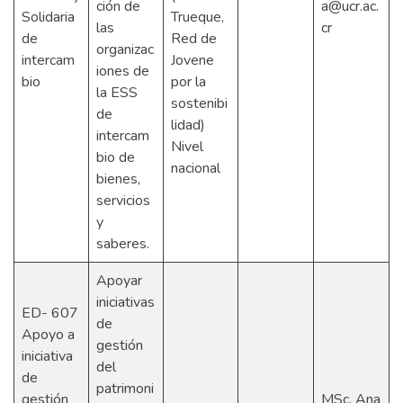
ción de
a@ucr.ac.
Solidaria
Trueque,
las
cr
de
Red de
organizac
intercam
Jovene
iones de
bio
por la
la ESS
sostenibi
de
lidad)
intercam
Nivel
bio de
nacional
bienes,
servicios
y
saberes.
Apoyar
iniciativas
ED- 607
de
Apoyo a
gestión
iniciativa
del
de
patrimoni
gestión
MSc. Ana