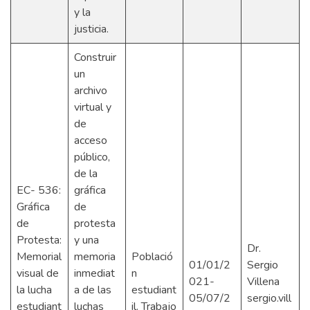
y la
justicia.
Construir
un
archivo
virtual y
de
acceso
público,
de la
EC- 536:
gráfica
Gráfica
de
de
protesta
Protesta:
y una
Dr.
Memorial
memoria
Població
01/01/2
Sergio
visual de
inmediat
n
021-
Villena
la lucha
a de las
estudiant
05/07/2
sergio.vill
estudiant
luchas
il. Trabajo