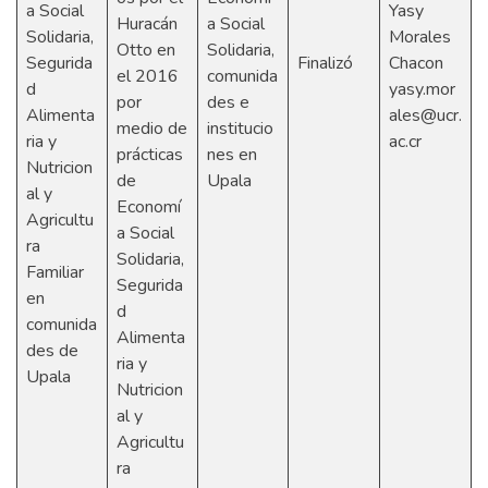
a Social
Yasy
Huracán
a Social
Solidaria,
Morales
Otto en
Solidaria,
Segurida
Finalizó
Chacon
el 2016
comunida
d
yasy.mor
por
des e
Alimenta
ales@ucr.
medio de
institucio
ria y
ac.cr
prácticas
nes en
Nutricion
de
Upala
al y
Economí
Agricultu
a Social
ra
Solidaria,
Familiar
Segurida
en
d
comunida
Alimenta
des de
ria y
Upala
Nutricion
al y
Agricultu
ra