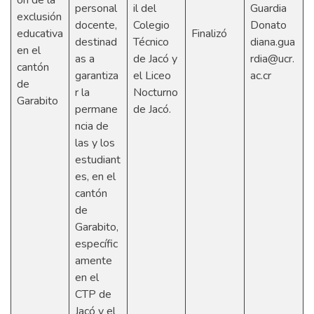
ón de la
personal
il del
Guardia
exclusión
docente,
Colegio
Donato
educativa
Finalizó
destinad
Técnico
diana.gua
en el
as a
de Jacó y
rdia@ucr.
cantón
garantiza
el Liceo
ac.cr
de
r la
Nocturno
Garabito
permane
de Jacó.
ncia de
las y los
estudiant
es, en el
cantón
de
Garabito,
específic
amente
en el
CTP de
Jacó y el