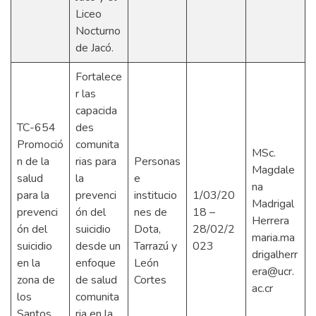
Liceo
Nocturno
de Jacó.
Fortalece
r las
capacida
TC-654
des
Promoció
comunita
MSc.
n de la
rias para
Personas
Magdale
salud
la
e
na
para la
prevenci
institucio
1/03/20
Madrigal
prevenci
ón del
nes de
18 –
Herrera
ón del
suicidio
Dota,
28/02/2
maria.ma
suicidio
desde un
Tarrazú y
023
drigalherr
en la
enfoque
León
era@ucr.
zona de
de salud
Cortes
ac.cr
los
comunita
Santos
ria en la