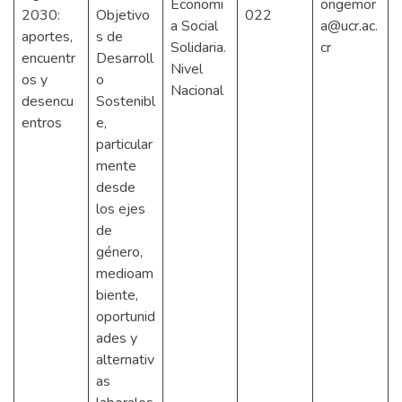
Economi
ongemor
2030:
Objetivo
022
a Social
a@ucr.ac.
aportes,
s de
Solidaria.
cr
encuentr
Desarroll
Nivel
os y
o
Nacional
desencu
Sostenibl
entros
e,
particular
mente
desde
los ejes
de
género,
medioam
biente,
oportunid
ades y
alternativ
as