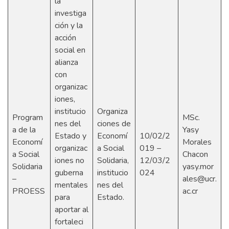
la
investiga
ción y la
acción
social en
alianza
con
organizac
iones,
institucio
Organiza
Program
MSc.
nes del
ciones de
a de la
Yasy
Estado y
Economí
10/02/2
Economí
Morales
organizac
a Social
019 –
a Social
Chacon
iones no
Solidaria,
12/03/2
Solidaria
yasy.mor
guberna
institucio
024
–
ales@ucr.
mentales
nes del
PROESS
ac.cr
para
Estado.
aportar al
fortaleci