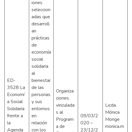
iones
seleccion
adas que
desarroll
an
prácticas
de
economía
social
solidaria
al
ED-
bienestar
3528 La
de las
Organiza
Economí
personas
ciones
a Social
y sus
vinculada
Licda.
Solidaria
entornos
s al
Mónica
frente a
en
09/03/2
Program
Monge
la
relación
020 –
a de
monica.m
Agenda
con los
23/12/2