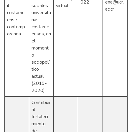
022
ena@ucr.
il
sociales
virtual
ac.cr
costarric
universita
ense
rias
contemp
costarric
oranea
enses, en
el
moment
o
sociopolí
tico
actual
(2019-
2020)
Contribuir
al
fortaleci
miento
de