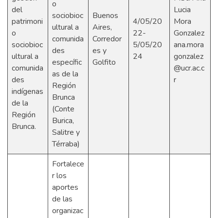
o
del
Lucia
sociobioc
Buenos
patrimoni
4/05/20
Mora
ultural a
Aires,
o
22-
Gonzalez
comunida
Corredor
sociobioc
5/05/20
ana.mora
des
es y
ultural a
24
gonzalez
específic
Golfito
comunida
@ucr.ac.c
as de la
des
r
Región
indígenas
Brunca
de la
(Conte
Región
Burica,
Brunca.
Salitre y
Térraba)
Fortalece
r los
aportes
de las
organizac