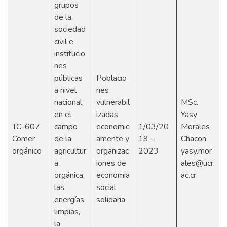
grupos
de la
sociedad
civil e
institucio
nes
públicas
Poblacio
a nivel
nes
nacional,
vulnerabil
MSc.
en el
izadas
Yasy
TC-607
campo
economic
1/03/20
Morales
Comer
de la
amente y
19 –
Chacon
orgánico
agricultur
organizac
2023
yasy.mor
a
iones de
ales@ucr.
orgánica,
economia
ac.cr
las
social
energías
solidaria
limpias,
la