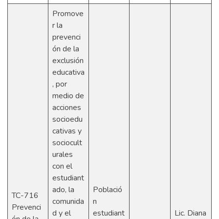
Promove
r la
prevenci
ón de la
exclusión
educativa
, por
medio de
acciones
socioedu
cativas y
sociocult
urales
con el
estudiant
ado, la
Població
TC-716
comunida
n
Prevenci
d y el
estudiant
Lic. Diana