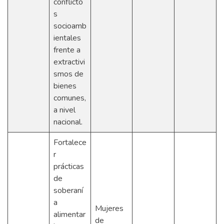
conflicto
s
socioamb
ientales
frente a
extractivi
smos de
bienes
comunes,
a nivel
nacional.
Fortalece
r
prácticas
de
soberaní
a
Mujeres
alimentar
de