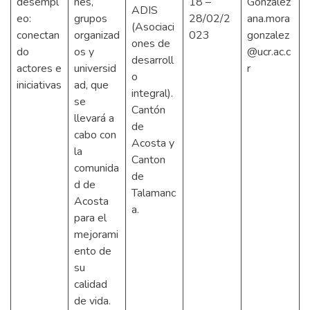
desempl
nes,
18 –
Gonzalez
ADIS
eo:
grupos
28/02/2
ana.mora
(Asociaci
conectan
organizad
023
gonzalez
ones de
do
os y
@ucr.ac.c
desarroll
actores e
universid
r
o
iniciativas
ad, que
integral).
se
Cantón
llevará a
de
cabo con
Acosta y
la
Canton
comunida
de
d de
Talamanc
Acosta
a.
para el
mejorami
ento de
su
calidad
de vida.