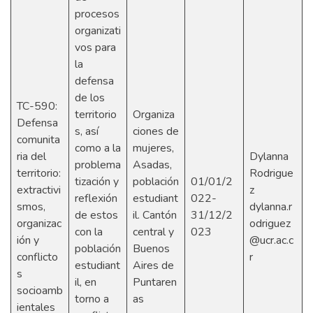
procesos
organizati
vos para
la
defensa
de los
TC-590:
territorio
Organiza
Defensa
s, así
ciones de
comunita
como a la
mujeres,
ria del
Dylanna
problema
Asadas,
territorio:
Rodrigue
tización y
población
01/01/2
extractivi
z
reflexión
estudiant
022-
smos,
dylanna.r
de estos
il. Cantón
31/12/2
organizac
odriguez
con la
central y
023
ión y
@ucr.ac.c
población
Buenos
conflicto
r
estudiant
Aires de
s
il, en
Puntaren
socioamb
torno a
as
ientales