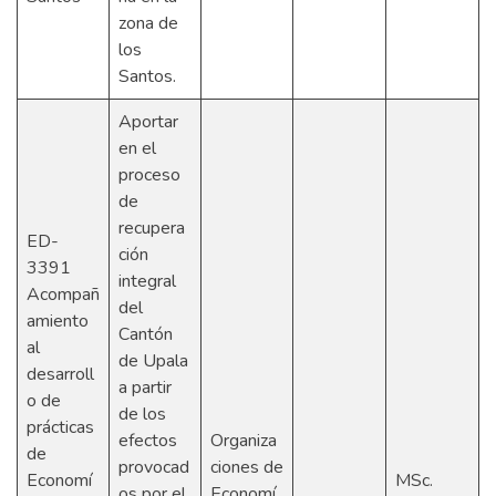
zona de
los
Santos.
Aportar
en el
proceso
de
recupera
ED-
ción
3391
integral
Acompañ
del
amiento
Cantón
al
de Upala
desarroll
a partir
o de
de los
prácticas
efectos
Organiza
de
provocad
ciones de
Economí
MSc.
os por el
Economí