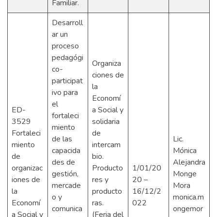
Familiar.
Desarroll
ar un
proceso
pedagógi
Organiza
co-
ciones de
participat
la
ivo para
Economí
el
ED-
a Social y
fortaleci
3529
solidaria
miento
Fortaleci
de
de las
Lic.
miento
intercam
capacida
Mónica
de
bio.
des de
Alejandra
organizac
Producto
1/01/20
gestión,
Monge
iones de
res y
20 –
mercade
Mora
la
producto
16/12/2
o y
monica.m
Economí
ras.
022
comunica
ongemor
a Social y
(Feria del